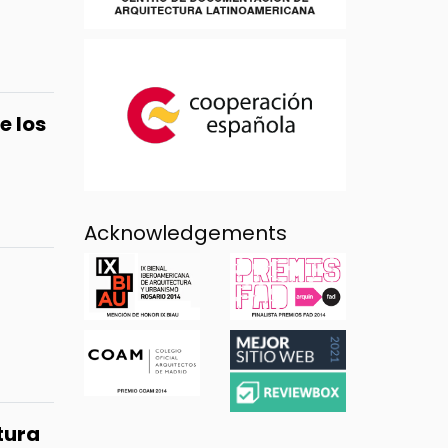
e los
Acknowledgements
tura