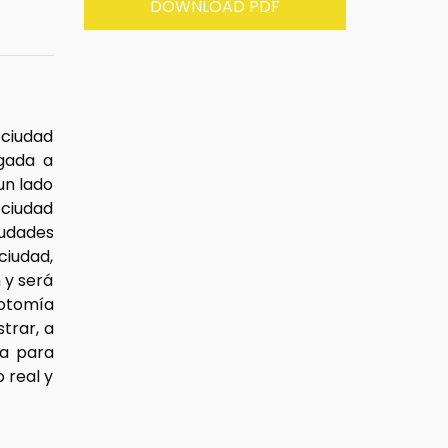
DOWNLOAD PDF
 ciudad
igada a
un lado
 ciudad
iudades
ciudad,
 y será
cotomía
trar, a
da para
 real y