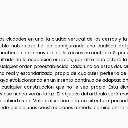
os ciudades en una: la ciudad vertical de los cerros y la
doble naturaleza ha ido configurando una dualidad obl
 acabando en la mayoría de los casos en conflicto. Si por 
ultado de la ocupación europea, por otro lado estará la
 cualquier orden preestablecido. Cada una de estas dos c
na real y estandarizada, propia de cualquier periferia de 
 vaya evolucionando en un intento continuo de adaptación
 cualquier construcción que no le sea propia. Esta di
e nunca verán la luz. El objetivo del artículo será mos
escubiertos en Valparaíso, cómo la arquitectura pensa
dando paso a unas construcciones a medio camino entre lo