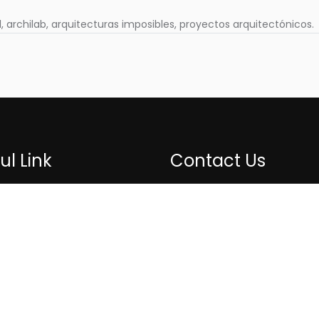
al, archilab, arquitecturas imposibles, proyectos arquitectónicos.
ul Link
Contact Us
Journal
rita@redfundamentos
ation
s
ct