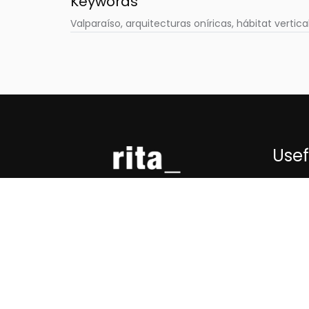
Keywords
Valparaíso, arquitecturas oníricas, hábitat vertic
Usef
About 
Public
rita_ is a paper and digital
School
journal that publishes original
Conta
works not previously published in
other journals, books or
conference proceedings.